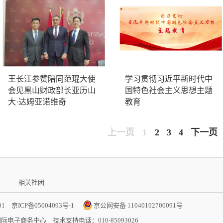
王长江参赞陪同范琨大使
学习贯彻习近平新时代中
会见黑山财政部长亚历山
国特色社会主义思想主题
大·达姆亚诺维奇
教育
上一页
1
2
3
4
下一页
相关社团
001
京ICP备05004093号-1
京公网安备 11040102700091号
国际电子商务中心
技术支持电话：010-85093026