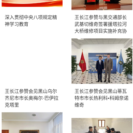
深入贯彻中央八项规定精
王长江参赞与黑交通部长
神学习教育
武基切维奇签署援塔拉河
大桥维修项目实施补充协
议
王长江参赞会见黑山乌尔
王长江参赞会见黑山蒂瓦
齐尼市市长奥梅尔·巴伊拉
特市市长热利科•科姆奈诺
克塔里
维奇