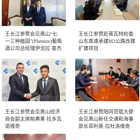
王长江参赞会见黑山“七·
王长江参赞赴蒂瓦特检查
一三种植园”(Plantaze)葡萄
山东高速承建M2公路改建
酒公司总经理伊戈拉·查杰
扩建项目
诺维奇
王长江参赞会见黑山经济
王长江参赞陪同范琨大使
商会副主席帕弗莱·拉多瓦
会见黑山新任交通和海事
诺维奇
部长菲利普·拉杜洛维奇